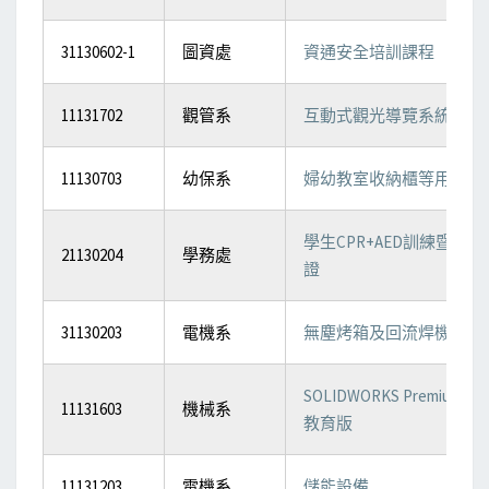
31130602-1
圖資處
資通安全培訓課程
11131702
觀管系
互動式觀光導覽系統
11130703
幼保系
婦幼教室收納櫃等用品
學生CPR+AED訓練暨認
21130204
學務處
證
31130203
電機系
無塵烤箱及回流焊機
SOLIDWORKS Premium
11131603
機械系
教育版
11131203
電機系
儲能設備