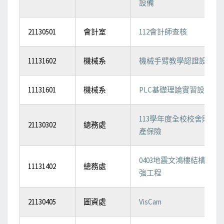
設備
21130501
會計室
112會計師查核
11131602
機械系
機械手臂教學認證設備
11131601
機械系
PLC基礎理論實習設備
113學年度全校校舍財
21130302
總務處
產保險
0403地震文鴻樓結構補
11131402
總務處
強工程
21130405
圖資處
VisCam