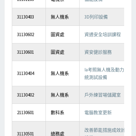
31130403
無人機系
3D列印設備
31130602
圖資處
資通安全培訓課程
31130601
圖資處
資安健診服務
Ia考照無人機及動力系
31130404
無人機系
統測試設備
31130402
無人機系
戶外練習場儲藏室
21130601
數科系
電腦教室更新
改善節能措施成效計畫
31130501
總務處