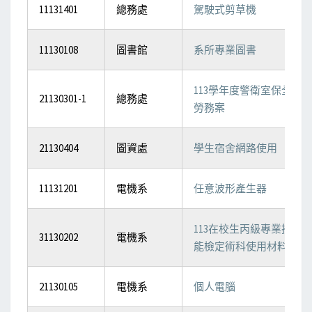
11131401
總務處
駕駛式剪草機
11130108
圖書館
系所專業圖書
113學年度警衛室保全
21130301-1
總務處
勞務案
21130404
圖資處
學生宿舍網路使用
11131201
電機系
任意波形產生器
113在校生丙級專業技
31130202
電機系
能檢定術科使用材料費
21130105
電機系
個人電腦