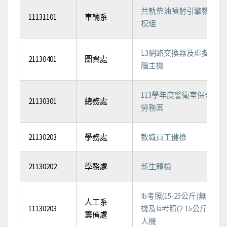
共軌柴油噴射引擎教學
11131101
車輛系
模組
L3網路交換器及虛擬電
21130401
圖資處
腦主機
113學年度警衛室保全
21130301
總務處
勞務案
21130203
學務處
教職員工健檢
21130202
學務處
新生體檢
Ib考照(15-25公斤)無人
人工系
11130203
機及Ia考照(2-15公斤)無
籌備處
人機