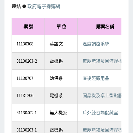
連結 ●
政府電子採購網
案 號
單 位
購案名稱
11130308
華語文
溫度調控系統
31130203-2
電機系
無塵烤箱及回流焊機
11130707
幼保系
產後照顧用品
11131206
電機系
固晶機及桌上型點膠機
31130402-1
無人機系
戶外練習場儲藏室
31130203-1
電機系
無塵烤箱及回流焊機