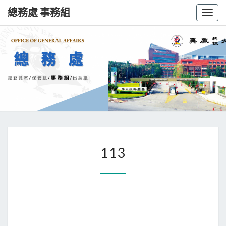
總務處 事務組
Toggl
總
務
處
事
務
113
組