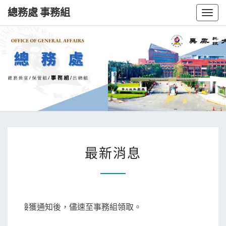
總務處 事務組
Toggl
總
務
處
事
務
最新消息
組
敬請接獲通知後，儘速至事務組領取。