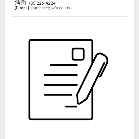
【傳真】 (05)226-4224
【E-mail】
purchase@wfu.edu.tw