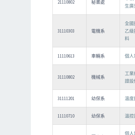
21110802
秘書處
生廣
全國
31110303
電機系
乙級
料
11110613
車輛系
個人
工業
31110802
機械系
證設備
31111201
幼保系
溫度
11110710
幼保系
溫控
個人