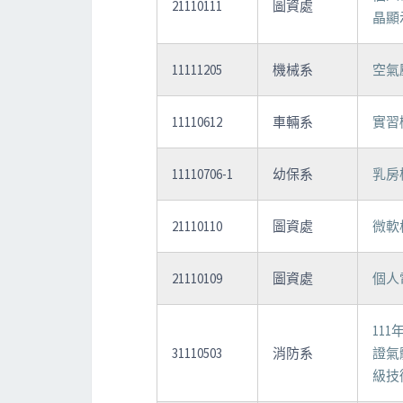
21110111
圖資處
晶顯
11111205
機械系
空氣
11110612
車輛系
實習
11110706-1
幼保系
乳房
21110110
圖資處
微軟
21110109
圖資處
個人
11
31110503
消防系
證氣
級技