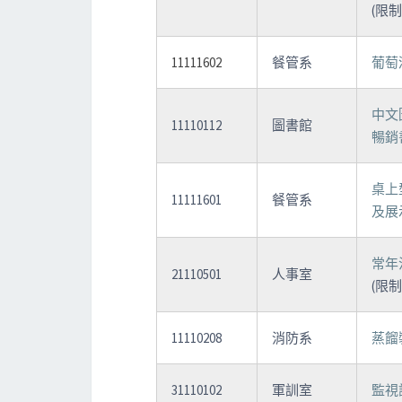
(限
11111602
餐管系
葡萄
中文
11110112
圖書館
暢銷
桌上
11111601
餐管系
及展
常年
21110501
人事室
(限
11110208
消防系
蒸餾
31110102
軍訓室
監視