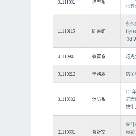
31111001
造型系
化數
永久
11110115
圖書館
Hyr
(限
31110901
餐管系
巧克
31110212
學務處
宿舍
11
31110502
消防系
氣體
技術
會計
21110601
會計室
簽證