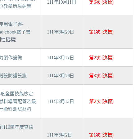
111年10月11日
第6次 (決標)
位教學環境建置
使用電子書-
ead ebook電子書
111年8月29日
第1次 (決標)
制性招標)
力製作設備
111年8月17日
第2次 (決標)
增設防護設施
111年8月24日
第3次 (決標)
1年度全國技能檢定
燃料導管配管乙級
111年8月15日
第2次 (決標)
士術科測試材料
師110學年度查驗
111年8月2日
第1次 (決標)