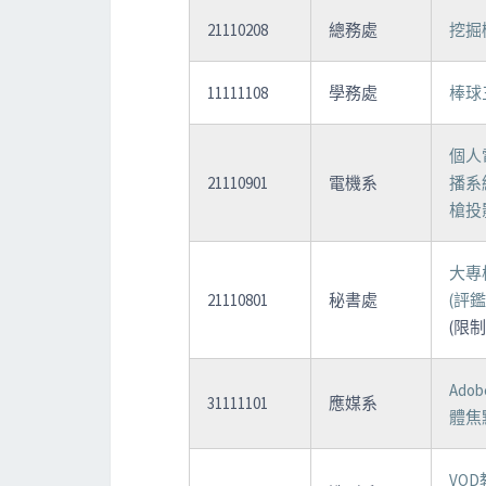
21110208
總務處
挖掘
11111108
學務處
棒球
個人
21110901
電機系
播系
槍投
大專
21110801
秘書處
(評
(限
Ad
31111101
應媒系
體焦點
VO