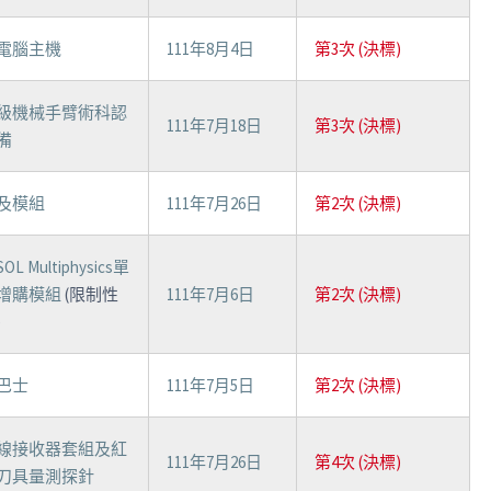
電腦主機
111年8月4日
第3次 (決標)
級機械手臂術科認
111年7月18日
第3次 (決標)
備
及模組
111年7月26日
第2次 (決標)
OL Multiphysics單
增購模組
(限制性
111年7月6日
第2次 (決標)
)
巴士
111年7月5日
第2次 (決標)
線接收器套組及紅
111年7月26日
第4次 (決標)
刀具量測探針