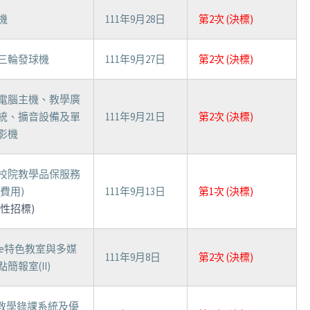
機
111年9月28日
第2次 (決標)
三輪發球機
111年9月27日
第2次 (決標)
電腦主機、教學廣
統、擴音設備及單
111年9月21日
第2次 (決標)
影機
校院教學品保服務
鑑費用)
111年9月13日
第1次 (決標)
制性招標)
obe特色教室與多媒
111年9月8日
第2次 (決標)
簡報室(II)
D教學錄課系統及優