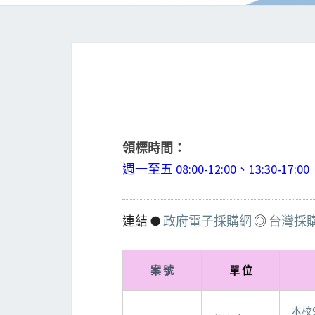
領標時間：
週一至五 08:00-12:00、13:30-1
連結 ●
政府電子採購網
◎
台灣採
案 號
單 位
本校