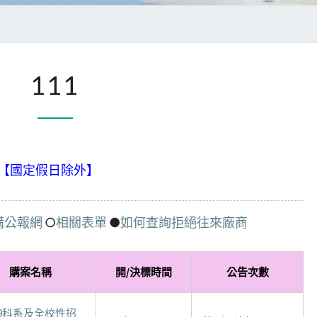
事
111
務
組
7:00 【國定假日除外】
購公報網
○
相關表單
●
如何查詢拒絕往來廠商
購案名稱
開/決標時間
公告次數
9科系及全校性招